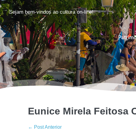
Sejam bem-vindos ao cultura on-line!
Eunice Mirela Feitosa 
← Post Anterior